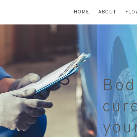
HOME
ABOUT
FLO
Bod
cur
you