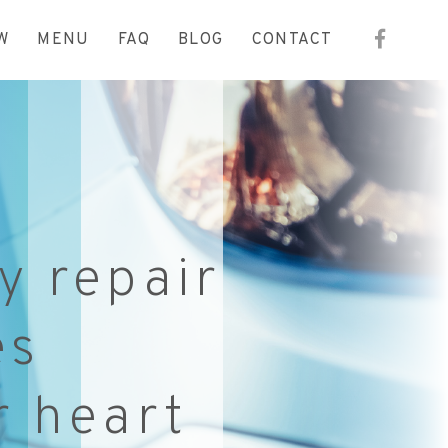
W
MENU
FAQ
BLOG
CONTACT
y repair
es
r heart